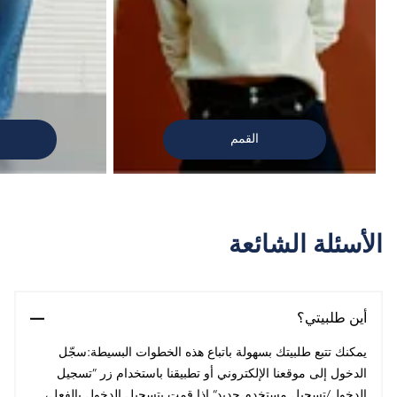
القمم
الأسئلة الشائعة
أين طلبيتي؟
يمكنك تتبع طلبيتك بسهولة باتباع هذه الخطوات البسيطة:سجّل
الدخول إلى موقعنا الإلكتروني أو تطبيقنا باستخدام زر ”تسجيل
الدخول/تسجيل مستخدم جديد“.إذا قمت بتسجيل الدخول بالفعل،